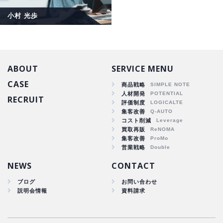
小村 光歩
ABOUT
SERVICE MENU
CASE
商品戦略
人材開発
RECRUIT
商品戦略
評価制度
集客改善
人材開発
コスト削減
集客改善
買取再販
コスト削減
集客改善
買取再販
営業戦略
集客改善
NEWS
CONTACT
ブログ
お問い合わせ
説明会情報
資料請求