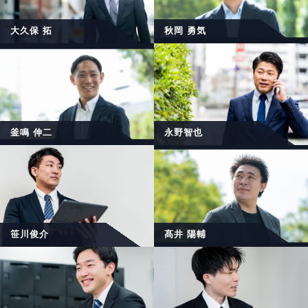
大久保 拓
秋岡 勇気
釜鳴 伸二
永野智也
笹川俊介
髙井 陽輔