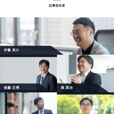
伊藤 高介
後藤 正博
堀 真治