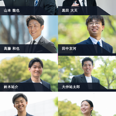
山本 龍也
黒田 大天
髙藤 和也
田中京河
鈴木祐介
大仲祐太郎