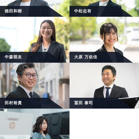
徳田和樹
中松志有
中森萌友
大原 万佑佳
田村裕貴
冨田 泰司