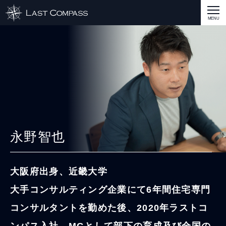
ABOUT
CASE
CASE
商品戦略
人材開発
評価制度
集客改善
コスト削減
買取再販
集客改善
SERVICE MENU
SERVICE MENU
商品戦略
人材開発
評価制度
集客改善
コスト削減
買取再販
集客改善
営業戦略
STAFF BLOG
SEMINAR
永野智也
すべての説明会情報
に関して
に関して
に関して
に関して
に関して
事業開発
人材
集客
営業
コスト
RECRUIT
大阪府出身、近畿大学
INQUERY
大手コンサルティング企業にて6年間住宅専門
COMPASS PORT
コンサルタントを勤めた後、2020年ラストコ