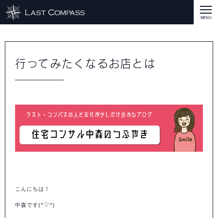
ABOUT
CASE
行ってみたくなるお店とは
CASE
商品戦略
人材開発
評価制度
集客改善
コスト削減
買取再販
集客改善
SERVICE MENU
SERVICE MENU
商品戦略
人材開発
評価制度
集客改善
コスト削減
買取再販
集客改善
営業戦略
STAFF BLOG
SEMINAR
すべての説明会情報
に関して
に関して
に関して
に関して
に関して
事業開発
人材
集客
営業
コスト
RECRUIT
INQUERY
こんにちは！
COMPASS PORT
中森です(^▽^)