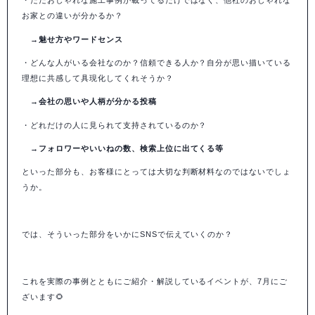
・ただおしゃれな施工事例が載ってるだけではなく、他社のおしゃれな
お家との違いが分かるか？
→
魅せ方やワードセンス
・どんな人がいる会社なのか？信頼できる人か？自分が思い描いている
理想に共感して具現化してくれそうか？
→会社の思いや人柄が分かる投稿
・どれだけの人に見られて支持されているのか？
→フォロワーやいいねの数、検索上位に出てくる等
といった部分も、お客様にとっては大切な判断材料なのではないでしょ
うか。
では、そういった部分をいかにSNSで伝えていくのか？
これを実際の事例とともにご紹介・解説しているイベントが、7月にご
ざいます🌻