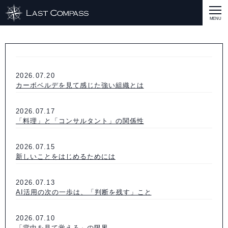
ABOUT
CASE
2026.07.20
CASE
商品戦略
人材開発
評価制度
集客改善
コスト削減
買取再販
集客改善
SERVICE MENU
カーボベルデを見て感じた強い組織とは
SERVICE MENU
商品戦略
人材開発
評価制度
集客改善
コスト削減
買取再販
集客改善
営業戦略
STAFF BLOG
2026.07.17
「料理」と「コンサルタント」の関係性
SEMINAR
2026.07.15
すべての説明会情報
に関して
に関して
に関して
に関して
に関して
事業開発
人材
集客
営業
コスト
RECRUIT
新しいことをはじめるためには
INQUERY
2026.07.13
AI活用の次の一歩は、「判断を残す」こと
COMPASS PORT
2026.07.10
「背中を見て覚えろ」の限界