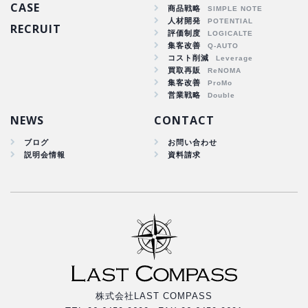
CASE
商品戦略
人材開発
RECRUIT
商品戦略
評価制度
集客改善
人材開発
コスト削減
集客改善
買取再販
コスト削減
集客改善
買取再販
営業戦略
集客改善
NEWS
CONTACT
ブログ
お問い合わせ
説明会情報
資料請求
株式会社LAST COMPASS