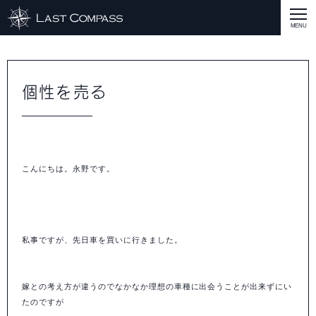
ABOUT
CASE
個性を売る
CASE
商品戦略
人材開発
評価制度
集客改善
コスト削減
買取再販
集客改善
SERVICE MENU
SERVICE MENU
商品戦略
人材開発
評価制度
集客改善
コスト削減
買取再販
集客改善
営業戦略
STAFF BLOG
こんにちは。永野です。
SEMINAR
すべての説明会情報
に関して
に関して
に関して
に関して
に関して
事業開発
人材
集客
営業
コスト
RECRUIT
私事ですが、先日車を買いに行きました。
INQUERY
COMPASS PORT
嫁との考え方が違うのでなかなか理想の車種に出会うことが出来ずにい
たのですが