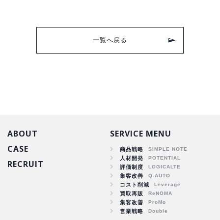
一覧へ戻る
ABOUT
SERVICE MENU
CASE
商品戦略
人材開発
RECRUIT
商品戦略
評価制度
集客改善
人材開発
コスト削減
集客改善
買取再販
コスト削減
集客改善
買取再販
営業戦略
集客改善