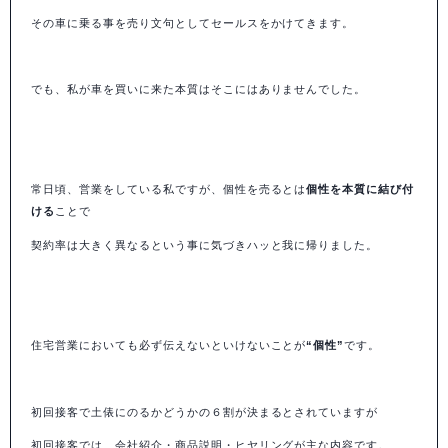
その車に乗る事を売り文句としてセールスをかけてきます。
でも、私が車を買いに来た本質はそこにはありませんでした。
常日頃、営業をしている私ですが、個性を売るとは
個性を本質に結び付
ける
ことで
契約率は大きく異なるという事に気づきハッと我に帰りました。
住宅営業においても必ず伝えないといけないことが
“個性”
です。
初回接客で土俵にのるかどうかの６割が決まるとされていますが
初回接客では、会社紹介・商品説明・ヒヤリングが主な内容です。