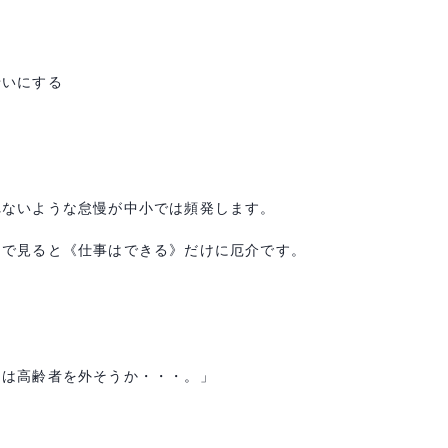
せいにする
る
れないような怠慢が中小では頻発します。
力で見ると《仕事はできる》だけに厄介です。
）は高齢者を外そうか・・・。」