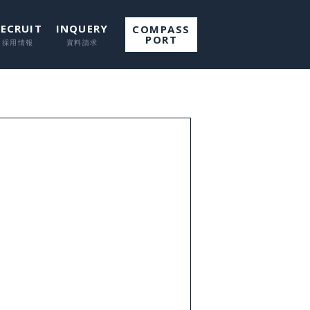
RECRUIT
INQUERY
COMPASS
PORT
て
して