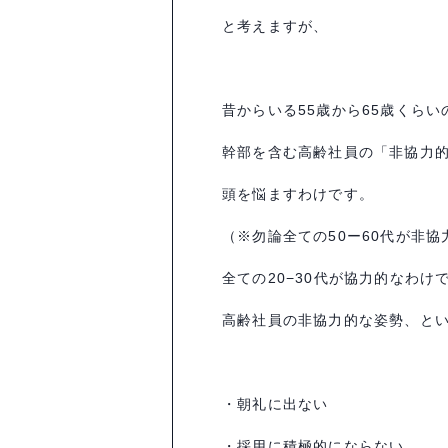
と考えますが、
昔からいる
55
歳から
65
歳くらい
幹部を含む高齢社員の「非協力
頭を悩ますわけです。
（※勿論全ての
50
ー
60
代が非協
全ての
20−30
代が協力的なわけ
高齢社員の非協力的な姿勢、と
・朝礼に出ない
・採用に積極的にならない