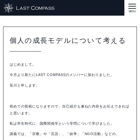
ABOUT
CASE
個人の成長モデルについて考える
CASE
商品戦略
人材開発
評価制度
集客改善
コスト削減
買取再販
集客改善
SERVICE MENU
はじめまして。
SERVICE MENU
商品戦略
人材開発
評価制度
集客改善
コスト削減
買取再販
集客改善
営業戦略
STAFF BLOG
今月より新たにLAST COMPASSのメンバーに加わりました。
SEMINAR
笹川と申します。
すべての説明会情報
に関して
に関して
に関して
に関して
に関して
事業開発
人材
集客
営業
コスト
RECRUIT
初めての投稿になりますので、自己紹介も兼ねた内容をお伝えできれば
INQUERY
と思います。
私は学生時代に、国際関係学という学問について学びました。
COMPASS PORT
講義では、「宗教」や「言語」、「紛争」「
NGO
活動」などの、