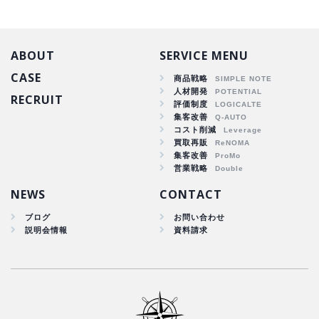
ABOUT
SERVICE MENU
CASE
商品戦略
人材開発
RECRUIT
商品戦略
評価制度
集客改善
人材開発
コスト削減
集客改善
買取再販
コスト削減
集客改善
買取再販
営業戦略
集客改善
NEWS
CONTACT
ブログ
お問い合わせ
説明会情報
資料請求