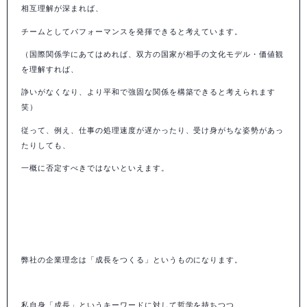
相互理解が深まれば、
チームとしてパフォーマンスを発揮できると考えています。
（国際関係学にあてはめれば、双方の国家が相手の文化モデル・価値観
を理解すれば、
諍いがなくなり、より平和で強固な関係を構築できると考えられます
笑）
従って、例え、仕事の処理速度が遅かったり、受け身がちな姿勢があっ
たりしても、
一概に否定すべきではないといえます。
弊社の企業理念は「成長をつくる」というものになります。
私自身「成長」というキーワードに対して哲学を持ちつつ、