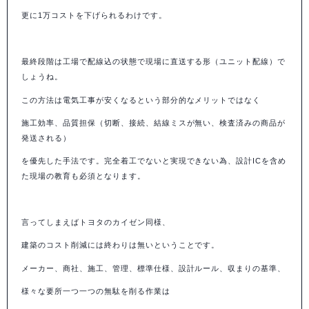
更に
1
万コストを下げられるわけです。
最終段階は工場で配線込の状態で現場に直送する形（ユニット配線）で
しょうね。
この方法は電気工事が安くなるという部分的なメリットではなく
施工効率、品質担保（切断、接続、結線ミスが無い、検査済みの商品が
発送される）
を優先した手法です。完全着工でないと実現できない為、設計
IC
を含め
た現場の教育も必須となります。
言ってしまえばトヨタのカイゼン同様、
建築のコスト削減には終わりは無いということです。
メーカー、商社、施工、管理、標準仕様、設計ルール、収まりの基準、
様々な要所一つ一つの無駄を削る作業は