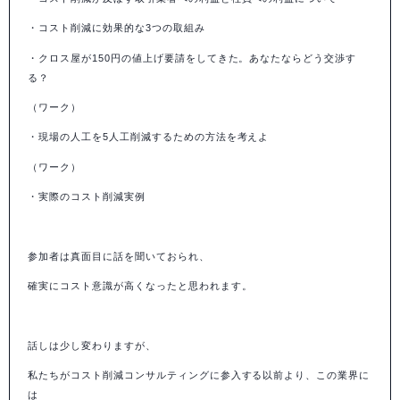
・コスト削減に効果的な
3
つの取組み
・クロス屋が
150
円の値上げ要請をしてきた。あなたならどう交渉す
る？
（ワーク）
・現場の人工を
5
人工削減するための方法を考えよ
（ワーク）
・実際のコスト削減実例
参加者は真面目に話を聞いておられ、
確実にコスト意識が高くなったと思われます。
話しは少し変わりますが、
私たちがコスト削減コンサルティングに参入する以前より、この業界に
は