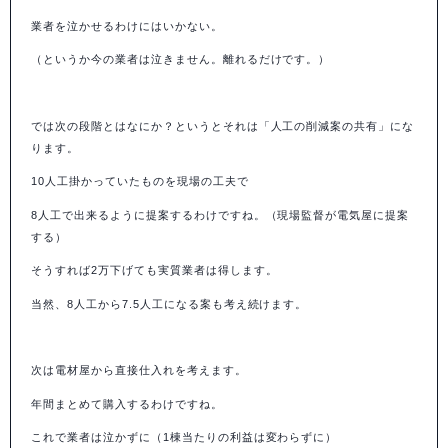
業者を泣かせるわけにはいかない。
（というか今の業者は泣きません。離れるだけです。）
では次の段階とはなにか？というとそれは「人工の削減案の共有」にな
ります。
10
人工掛かっていたものを現場の工夫で
8
人工で出来るように提案するわけですね。（現場監督が電気屋に提案
する）
そうすれば
2
万下げても実質業者は得します。
当然、8人工から7.5人工になる案も考え続けます。
次は電材屋から直接仕入れを考えます。
年間まとめて購入するわけですね。
これで業者は泣かずに（
1
棟当たりの利益は変わらずに）