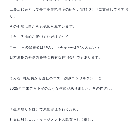
工務店代表として長年高性能住宅の研究と実績づくりに貢献してきてお
り、
その姿勢は国からも認められています。
また、先進的な家づくりだけでなく、
YouTube
の登録者は
10
万、
Instagram
は
37
万人という
日本屈指の発信力を持つ稀有な住宅会社でもあります。
そんな
E
社社長から当社のコスト削減コンサルタントに
2025
年年末ごろ下記のような依頼がありました。その内容は、
「生き残りを掛けて原価管理を行うため、
社員に対しコストマネジメントの教育をして欲しい」