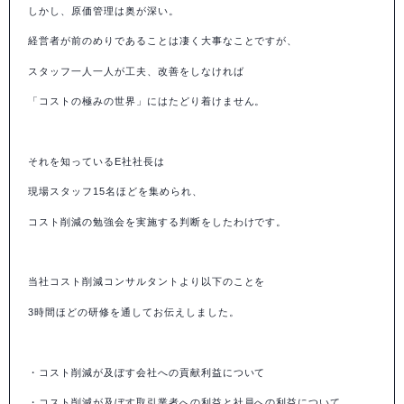
しかし、原価管理は奥が深い。
経営者が前のめりであることは凄く大事なことですが、
スタッフ一人一人が工夫、改善をしなければ
「コストの極みの世界」にはたどり着けません。
それを知っている
E
社社長は
現場スタッフ
15
名ほどを集められ、
コスト削減の勉強会を実施する判断をしたわけです。
当社コスト削減コンサルタントより以下のことを
3
時間ほどの研修を通してお伝えしました。
・コスト削減が及ぼす会社への貢献利益について
・コスト削減が及ぼす取引業者への利益と社員への利益について