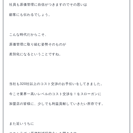
社員も原価管理に自信がつきますのでその思いは
顧客にも伝わるでしょう。
こんな時代だからこそ、
原価管理に取り組む姿勢そのものが
差別化になるということですね。
当社も
320
社以上のコスト交渉のお手伝いをしてきました。
今こそ業界一高いレベルのコスト交渉を！をスローガンに
加盟店の皆様に、少しでも利益貢献していきたい所存です。
また近いうちに