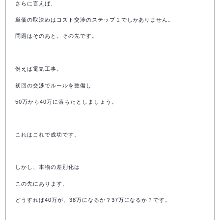
さらに言えば、
単価の取決めはコスト交渉のステップ１でしかありません。
問題はそのあと。その先です。
例えば電気工事。
初回の交渉でルールを整備し
50
万から
40
万に落ちたとしましょう。
これはこれで成功です。
しかし、本物の差別化は
この先にあります。
どうすれば
40
万が、
38
万になるか？
37
万になるか？です。