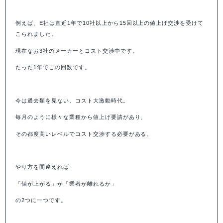
例えば、
E
社は直近
1
年で
10
社以上から
15
回以上の値上げ交渉を受けて
こられました。
現在なお
3
社のメーカーとコスト交渉中です。
たった
1
年でこの回数です。
今は過去類を見ない、コスト大激動時代。
毎月のように様々な業種から値上げ要請があり、
その都度高いレベルでコスト交渉する必要がある。
やり方を間違えれば
「値が上がる」か「業者が離れるか」
の
2
つに一つです。