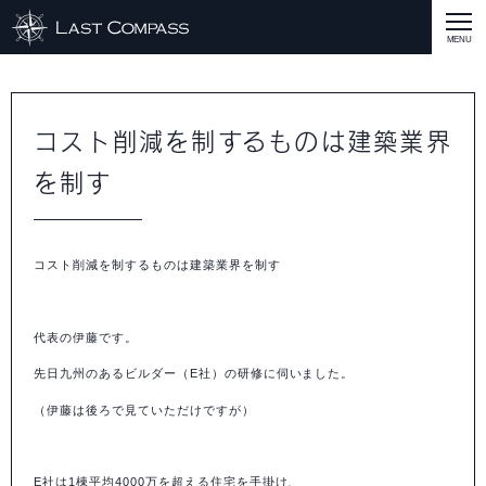
ABOUT
CASE
コスト削減を制するものは建築業界
を制す
CASE
商品戦略
人材開発
評価制度
集客改善
コスト削減
買取再販
集客改善
SERVICE MENU
SERVICE MENU
商品戦略
人材開発
評価制度
集客改善
コスト削減
買取再販
集客改善
営業戦略
STAFF BLOG
コスト削減を制するものは建築業界を制す
SEMINAR
すべての説明会情報
に関して
に関して
に関して
に関して
に関して
事業開発
人材
集客
営業
コスト
RECRUIT
代表の伊藤です。
先日九州のあるビルダー（
E
社）の研修に伺いました。
INQUERY
（伊藤は後ろで見ていただけですが）
COMPASS PORT
E
社は
1
棟平均
4000
万を超える住宅を手掛け、