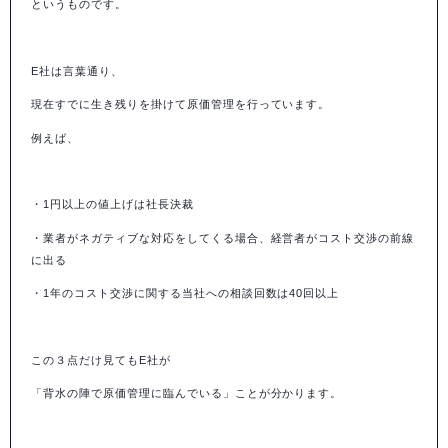
というものです。
E
社は言葉通り、
現在すでに生き残りを掛けて原価管理を行っています。
例えば、
・
1
円以上の値上げは社長決裁
・業者がネガティブな対応をしてくる場合、経営者がコスト交渉の前線
に出る
・
1
年のコスト交渉に関する当社への相談回数は
40
回以上
この３点だけ見ても
E
社が
「背水の陣で原価管理に臨んでいる」ことが分かります。