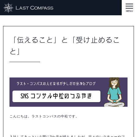
ABOUT
CASE
「伝えること」と「受け止めるこ
と」
CASE
商品戦略
人材開発
評価制度
集客改善
コスト削減
買取再販
集客改善
SERVICE MENU
SERVICE MENU
商品戦略
人材開発
評価制度
集客改善
コスト削減
買取再販
集客改善
営業戦略
STAFF BLOG
SEMINAR
すべての説明会情報
に関して
に関して
に関して
に関して
に関して
事業開発
人材
集客
営業
コスト
RECRUIT
INQUERY
こんにちは。ラストコンパスの中松です。
COMPASS PORT
入社してあっという間に3か月が経ちましたが、日々のレクチャーやフ