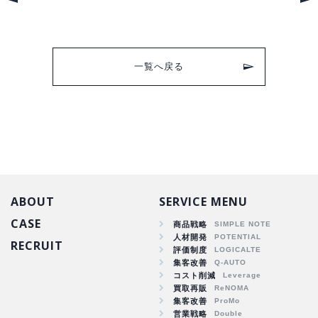
一覧へ戻る
ABOUT
SERVICE MENU
CASE
商品戦略
人材開発
RECRUIT
商品戦略
評価制度
集客改善
人材開発
コスト削減
集客改善
買取再販
コスト削減
集客改善
買取再販
営業戦略