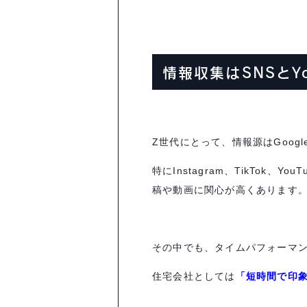
情報収集は
SNS
と
Y
Z
世代にとって、情報源は
Googl
特に
Instagram
、
TikTok
、
YouT
稿や動画に関心が高くあります
その中でも、タイムパフォーマ
住宅会社としては
「短時間で印