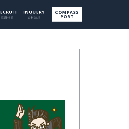
RECRUIT
INQUERY
COMPASS
PORT
て
して