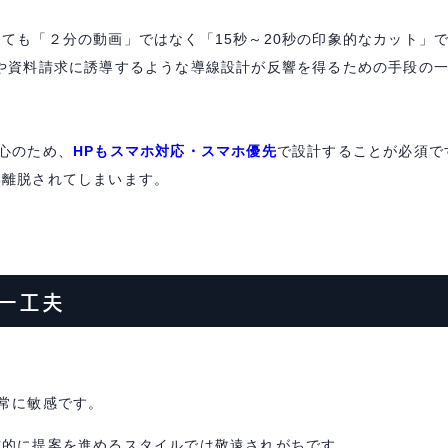
しても「２分の動画」ではなく「
15
秒～
20
秒の印象的なカット」
や資料請求に誘導するような導線設計が反響を得るための手段の
心のため、
HPもスマホ対応・スマホ優先
で設計することが必須で
と離脱されてしまいます。
一工夫
常に敏感です。
方的に提案を進めるスタイルでは敬遠されがちです。