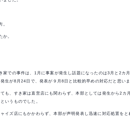
方。
たか。
き家での事件は、
1
月に事案が発生し話題になったのは
3
月と
2
カ
入発生が
8
月
24
日で、発表が９月
8
日と比較的早めの対応だと思い
いても、すき家は直営店にも関わらず、本部としては発生から
2
カ
表というものでした。
チャイズ店にもかかわらず、本部が声明発表し迅速に対応処置をと