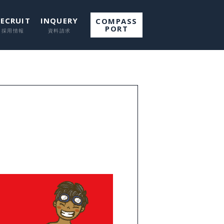
RECRUIT
INQUERY
COMPASS
PORT
て
して