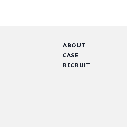
ABOUT
CASE
RECRUIT
商品戦略
人材開発
集客改善
コスト削減
買取再販
集客改善