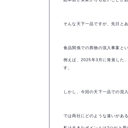
そんな天下一品ですが、先日と
食品関係での異物の混入事案と
例えば、
2025
年
3
月に発覚した
す。
しかし、今回の天下一品での混
では両社にどのような違いがあ
私は大きなポイントは
2
つだと思