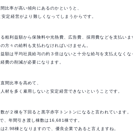
直間比率が高い傾向にあるのかというと、
と安定経営がより難しくなってしまうからです。
くる粗利益額から保険料や光熱費、広告費、採用費などを支払いま
門の方々の給料も支払わなければいけません。
利益額は平均社員給与の約３倍はないと十分な給与を支払えなくな
、経費の削減が必要になります。
も直間比率を高めて、
る人材を多く雇用しないと安定経営できないということです。
棟数が２棟を下回ると黒字赤字トントンになると言われています。
で、年間引き渡し棟数は16,681棟です。
は2.98棟となりますので、優良企業であると言えますね。