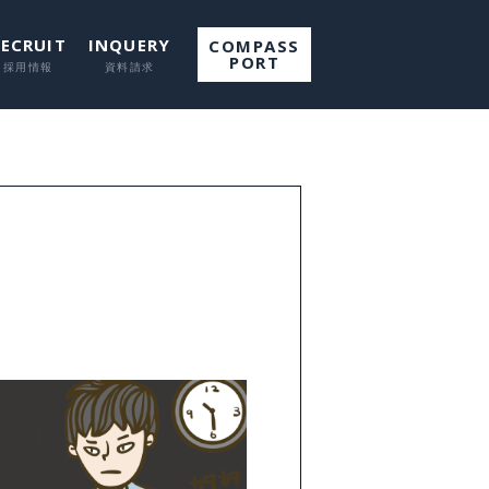
RECRUIT
INQUERY
COMPASS
PORT
て
して