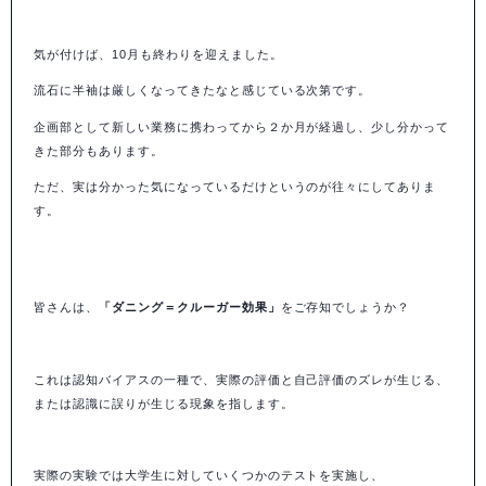
気が付けば、
10
月も終わりを迎えました。
流石に半袖は厳しくなってきたなと感じている次第です。
企画部として新しい業務に携わってから２か月が経過し、少し分かって
きた部分もあります。
ただ、実は分かった気になっているだけというのが往々にしてありま
す。
皆さんは、
「ダニング＝クルーガー効果」
をご存知でしょうか？
これは認知バイアスの一種で、実際の評価と自己評価のズレが生じる、
または認識に誤りが生じる現象を指します。
実際の実験では大学生に対していくつかのテストを実施し、