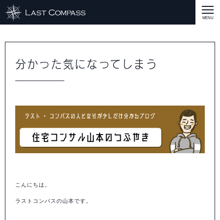
ABOUT
CASE
分かった気になってしまう
CASE
商品戦略
人材開発
評価制度
集客改善
コスト削減
買取再販
集客改善
SERVICE MENU
SERVICE MENU
商品戦略
人材開発
評価制度
集客改善
コスト削減
買取再販
集客改善
営業戦略
STAFF BLOG
SEMINAR
すべての説明会情報
に関して
に関して
に関して
に関して
に関して
事業開発
人材
集客
営業
コスト
RECRUIT
INQUERY
こんにちは。
COMPASS PORT
ラストコンパスの山本です。