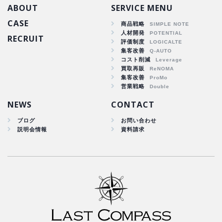
ABOUT
SERVICE MENU
CASE
商品戦略
人材開発
RECRUIT
商品戦略
評価制度
集客改善
人材開発
コスト削減
集客改善
買取再販
コスト削減
集客改善
買取再販
営業戦略
集客改善
NEWS
CONTACT
ブログ
お問い合わせ
説明会情報
資料請求