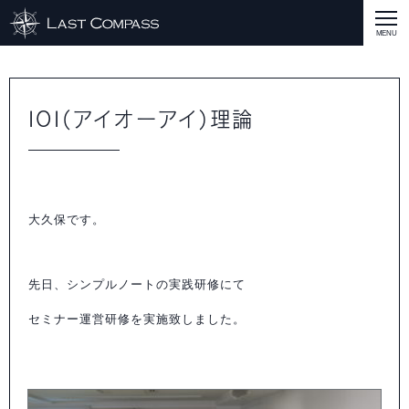
ABOUT
CASE
IOI(アイオーアイ)理論
CASE
商品戦略
人材開発
評価制度
集客改善
コスト削減
買取再販
集客改善
SERVICE MENU
SERVICE MENU
商品戦略
人材開発
評価制度
集客改善
コスト削減
買取再販
集客改善
営業戦略
STAFF BLOG
大久保です。
SEMINAR
すべての説明会情報
に関して
に関して
に関して
に関して
に関して
事業開発
人材
集客
営業
コスト
RECRUIT
先日、シンプルノートの実践研修にて
セミナー運営研修を実施致しました。
INQUERY
COMPASS PORT