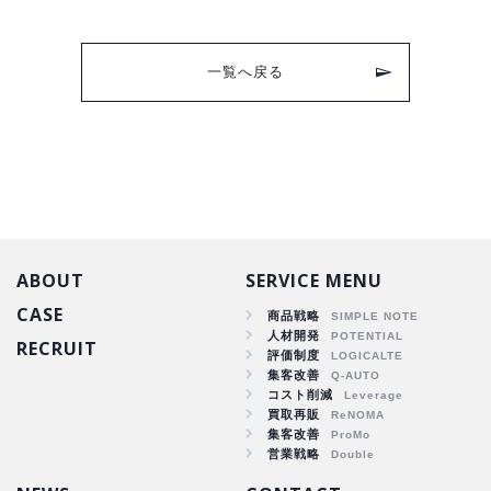
一覧へ戻る
ABOUT
SERVICE MENU
CASE
商品戦略
人材開発
RECRUIT
商品戦略
評価制度
集客改善
人材開発
コスト削減
集客改善
買取再販
コスト削減
集客改善
買取再販
営業戦略
集客改善