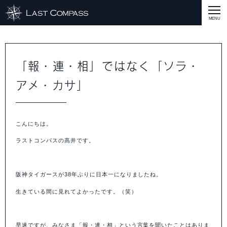
ABOUT
CASE
「報・連・相」ではなく「ソラ・
アメ・カサ」
CASE
商品戦略
人材開発
評価制度
集客改善
コスト削減
買取再販
集客改善
SERVICE MENU
SERVICE MENU
商品戦略
人材開発
評価制度
集客改善
コスト削減
買取再販
集客改善
営業戦略
STAFF BLOG
こんにちは。
SEMINAR
ラストコンパスの髙井です。
すべての説明会情報
に関して
に関して
に関して
に関して
に関して
事業開発
人材
集客
営業
コスト
RECRUIT
阪神タイガースが38年ぶりに日本一になりましたね。
INQUERY
生きている間に見れてよかったです。（笑）
COMPASS PORT
早速ですが、みなさま「報・連・相」という言葉を聞いたことはありま