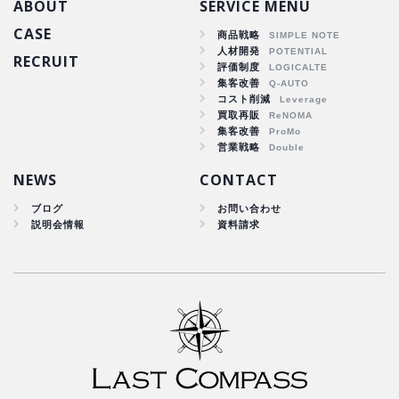
ABOUT
SERVICE MENU
CASE
商品戦略
人材開発
RECRUIT
商品戦略
評価制度
集客改善
人材開発
コスト削減
集客改善
買取再販
コスト削減
集客改善
買取再販
営業戦略
集客改善
NEWS
CONTACT
ブログ
お問い合わせ
説明会情報
資料請求