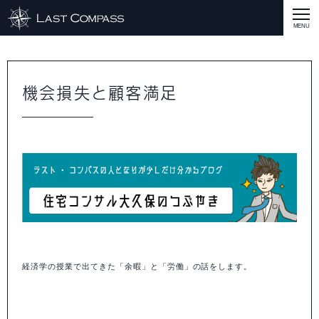
ABOUT
CASE
機会損失と顧客満足
CASE
商品戦略
人材開発
評価制度
集客改善
コスト削減
買取再販
集客改善
SERVICE MENU
SERVICE MENU
商品戦略
人材開発
評価制度
集客改善
コスト削減
買取再販
集客改善
営業戦略
STAFF BLOG
SEMINAR
すべての説明会情報
に関して
に関して
に関して
に関して
に関して
事業開発
人材
集客
営業
コスト
RECRUIT
INQUERY
経済学の授業で出てきた「余暇」と「労働」の話をします。
COMPASS PORT