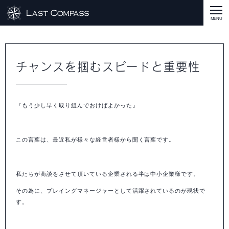
ABOUT
CASE
チャンスを掴むスピードと重要性
CASE
商品戦略
人材開発
評価制度
集客改善
コスト削減
買取再販
集客改善
SERVICE MENU
『もう少し早く取り組んでおけばよかった』
SERVICE MENU
商品戦略
人材開発
評価制度
集客改善
コスト削減
買取再販
集客改善
営業戦略
STAFF BLOG
SEMINAR
この言葉は、最近私が様々な経営者様から聞く言葉です。
すべての説明会情報
に関して
に関して
に関して
に関して
に関して
事業開発
人材
集客
営業
コスト
RECRUIT
私たちが商談をさせて頂いている企業される半は中小企業様です。
INQUERY
その為に、プレイングマネージャーとして活躍されているのが現状で
す。
COMPASS PORT