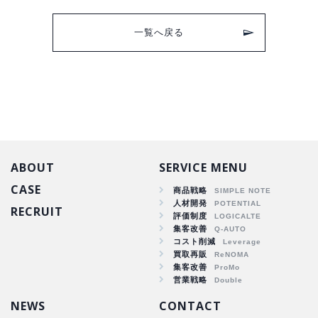
一覧へ戻る
ABOUT
SERVICE MENU
CASE
商品戦略
人材開発
RECRUIT
商品戦略
評価制度
集客改善
人材開発
コスト削減
集客改善
買取再販
コスト削減
集客改善
買取再販
営業戦略
集客改善
NEWS
CONTACT