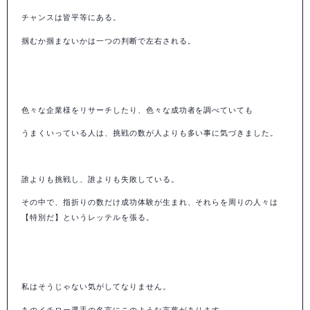
チャンスは皆平等にある。
掴むか掴まないかは一つの判断で左右される。
色々な企業様をリサーチしたり、色々な成功者を調べていても
うまくいっている人は、挑戦の数が人よりも多い事に気づきました。
誰よりも挑戦し、誰よりも失敗している。
その中で、指折りの数だけ成功体験が生まれ、それらを周りの人々は
【特別だ】というレッテルを張る。
私はそうじゃない気がしてなりません。
あのイチロー選手の名言にこのような言葉があります。