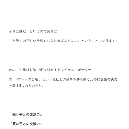
それは嫌だ！というのであれば、
「交渉」の正しい学習をしなければならない。ということになります。
かの、企業経営論で度々頻出するマイケル・ポーター
の「5フォース分析」という他社との競争を
勝ち抜くために企業の実力
を表す5つの力のうち、
「売り手との交渉力」
「買い手との交渉力」