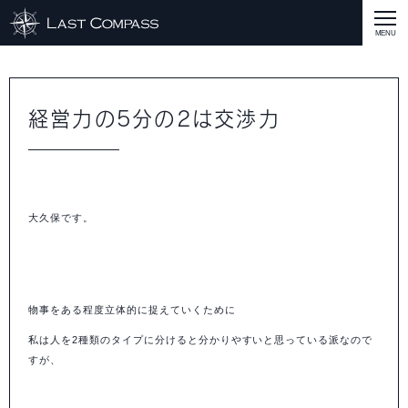
ABOUT
CASE
経営力の5分の2は交渉力
CASE
商品戦略
人材開発
評価制度
集客改善
コスト削減
買取再販
集客改善
SERVICE MENU
SERVICE MENU
商品戦略
人材開発
評価制度
集客改善
コスト削減
買取再販
集客改善
営業戦略
STAFF BLOG
大久保です。
SEMINAR
すべての説明会情報
に関して
に関して
に関して
に関して
に関して
事業開発
人材
集客
営業
コスト
RECRUIT
物事をある程度立体的に捉えていくために
INQUERY
私は人を2種類のタイプに分けると分かりやすいと思っている派なので
すが、
COMPASS PORT