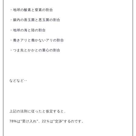
・地球の酸素と窒素の割合
・腸内の善玉菌と悪玉菌の割合
・地球の海と陸の割合
・働きアリと働かないアリの割合
・つま先とかかとの重心の割合
などなど‥
上記の法則に従ったと仮定すると、
78%は”受け入れ”、22％は”交渉”するのです。