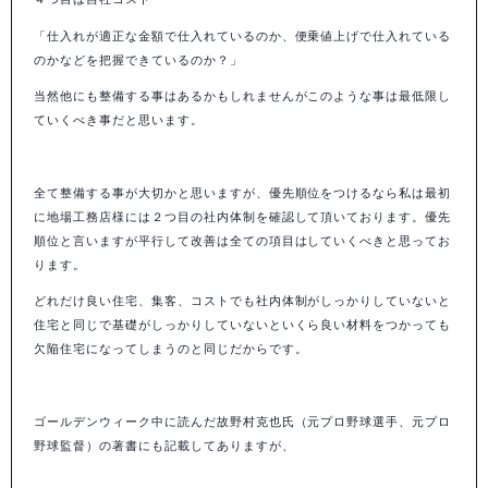
「仕入れが適正な金額で仕入れているのか、便乗値上げで仕入れている
のかなどを把握できているのか？」
当然他にも整備する事はあるかもしれませんがこのような事は最低限し
ていくべき事だと思います。
全て整備する事が大切かと思いますが、優先順位をつけるなら私は最初
に地場工務店様には２つ目の社内体制を確認して頂いております。優先
順位と言いますが平行して改善は全ての項目はしていくべきと思ってお
ります。
どれだけ良い住宅、集客、コストでも社内体制がしっかりしていないと
住宅と同じで基礎がしっかりしていないといくら良い材料をつかっても
欠陥住宅になってしまうのと同じだからです。
ゴールデンウィーク中に読んだ故野村克也氏（元プロ野球選手、元プロ
野球監督）の著書にも記載してありますが、