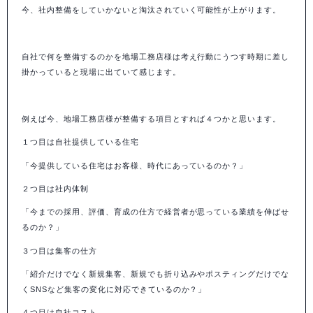
今、社内整備をしていかないと淘汰されていく可能性が上がります。
自社で何を整備するのかを地場工務店様は考え行動にうつす時期に差し
掛かっていると現場に出ていて感じます。
例えば今、地場工務店様が整備する項目とすれば４つかと思います。
１つ目は自社提供している住宅
「今提供している住宅はお客様、時代にあっているのか？」
２つ目は社内体制
「今までの採用、評価、育成の仕方で経営者が思っている業績を伸ばせ
るのか？」
３つ目は集客の仕方
「紹介だけでなく新規集客、新規でも折り込みやポスティングだけでな
く
SNS
など集客の変化に対応できているのか？」
４つ目は自社コスト