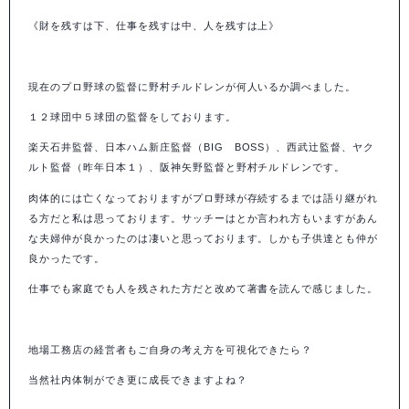
《財を残すは下、仕事を残すは中、人を残すは上》
現在のプロ野球の監督に野村チルドレンが何人いるか調べました。
１２球団中５球団の監督をしております。
楽天石井監督、日本ハム新庄監督（
BIG
BOSS
）、西武辻監督、ヤク
ルト監督（昨年日本１）、阪神矢野監督と野村チルドレンです。
肉体的には亡くなっておりますがプロ野球が存続するまでは語り継がれ
る方だと私は思っております。サッチーはとか言われ方もいますがあん
な夫婦仲が良かったのは凄いと思っております。しかも子供達とも仲が
良かったです。
仕事でも家庭でも人を残された方だと改めて著書を読んで感じました。
地場工務店の経営者もご自身の考え方を可視化できたら？
当然社内体制ができ更に成長できますよね？