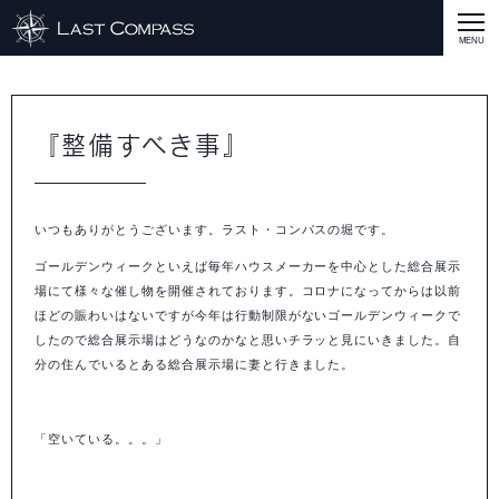
ABOUT
CASE
『整備すべき事』
CASE
商品戦略
人材開発
評価制度
集客改善
コスト削減
買取再販
集客改善
SERVICE MENU
いつもありがとうございます。ラスト・コンパスの堀です。
SERVICE MENU
商品戦略
人材開発
評価制度
集客改善
コスト削減
買取再販
集客改善
営業戦略
STAFF BLOG
ゴールデンウィークといえば毎年ハウスメーカーを中心とした総合展示
SEMINAR
場にて様々な催し物を開催されております。コロナになってからは以前
ほどの賑わいはないですが今年は行動制限がないゴールデンウィークで
すべての説明会情報
に関して
に関して
に関して
に関して
に関して
事業開発
人材
集客
営業
コスト
RECRUIT
したので総合展示場はどうなのかなと思いチラッと見にいきました。自
分の住んでいるとある総合展示場に妻と行きました。
INQUERY
「空いている。。。」
COMPASS PORT