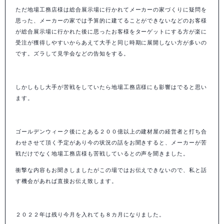
ただ地場工務店様は総合展示場に行かれてメーカーの家づくりに疑問を
思った、メーカーの家では予算的に建てることができないなどのお客様
が総合展示場に行かれた後に思ったお客様をターゲットにする方が楽に
受注が獲得しやすいからあえて大手と同じ時期に展開しない方が多いの
です。ズラして見学会などの告知をする。
しかしもし大手が苦戦をしていたら地場工務店様にも影響はでると思い
ます。
ゴールデンウィーク後にとある２００億以上の建材屋の経営者と打ち合
わせさせて頂く予定があり今の状況の話をお聞きすると、メーカーが苦
戦だけでなく地場工務店様も苦戦しているとの声を聞きました。
衝撃な内容もお聞きしましたがこの場ではお伝えできないので、私と話
す機会があれば直接お伝え致します。
２０２２年は残り今月を入れても８カ月になりました。