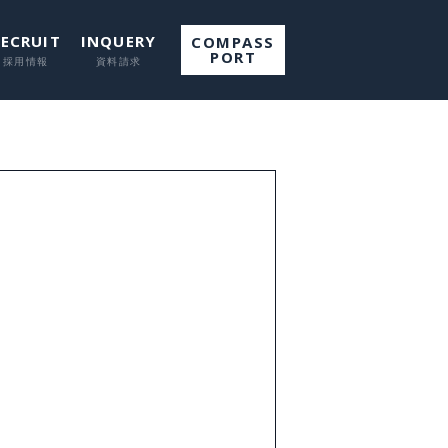
RECRUIT
INQUERY
COMPASS
PORT
て
して