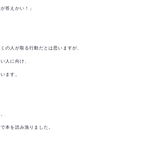
れが答えかい！」
多くの人が取る行動だとは思いますが、
ない人に向け、
思います。
す。
面で本を読み漁りました。