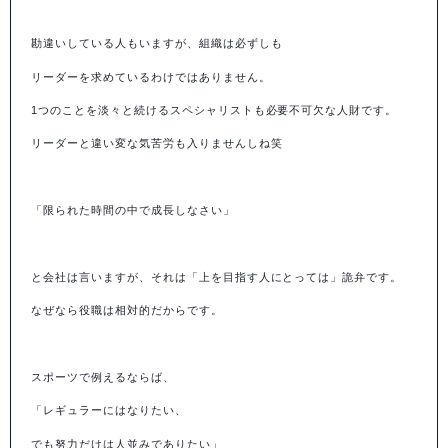
勘違いしている人もいますが、組織は必ずしも
リーダーを求めているわけではありません。
1
つのことを淡々と続けるスペシャリストも必要不可欠な人財です。
リーダーと違い変な気苦労も入りませんしね笑
「限られた時間の中で成長しなさい」
と会社は言いますが、それは「上を目指す人にとっては」詭弁です。
なぜなら役職は相対的だからです。
スポーツで例えるならば、
「レギュラーにはなりたい、
でも努力だけは人並みでありたい」