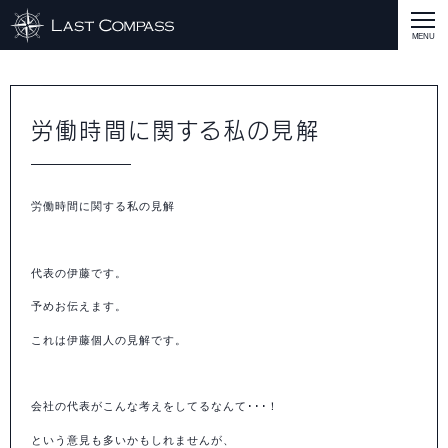
ABOUT
CASE
労働時間に関する私の見解
CASE
商品戦略
人材開発
評価制度
集客改善
コスト削減
買取再販
集客改善
SERVICE MENU
労働時間に関する私の見解
SERVICE MENU
商品戦略
人材開発
評価制度
集客改善
コスト削減
買取再販
集客改善
営業戦略
STAFF BLOG
SEMINAR
代表の伊藤です。
すべての説明会情報
に関して
に関して
に関して
に関して
に関して
事業開発
人材
集客
営業
コスト
RECRUIT
予めお伝えます。
これは伊藤個人の見解です。
INQUERY
COMPASS PORT
会社の代表がこんな考えをしてるなんて･･･！
という意見も多いかもしれませんが、