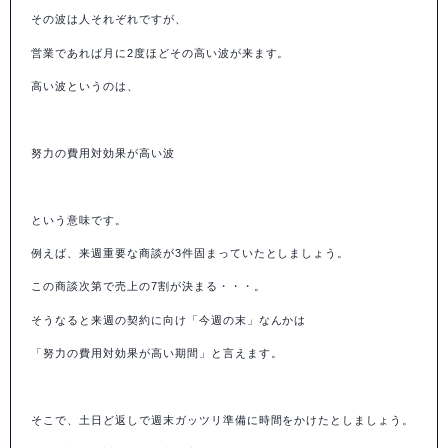
その波は人それぞれですが、
営業であれば月に
2
度ほどその高い波が来ます。
高い波というのは、
努力の費用対効果が高い波
という意味です。
例えば、来週重要な商談が
3
件固まっていたとしましょう。
この商談次第で売上の
7
割が決まる・・・。
そうなると来週の契約に向け「今週の末」なんかは
「努力の費用対効果が高い期間」と言えます。
そこで、土日ど返しで週末ガッツリ準備に時間をかけたとしましょう。