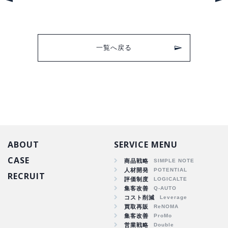
一覧へ戻る
ABOUT
SERVICE MENU
CASE
商品戦略
人材開発
RECRUIT
商品戦略
評価制度
集客改善
人材開発
コスト削減
集客改善
買取再販
コスト削減
集客改善
買取再販
営業戦略