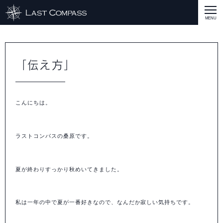
ABOUT
CASE
「伝え方」
CASE
商品戦略
人材開発
評価制度
集客改善
コスト削減
買取再販
集客改善
SERVICE MENU
こんにちは。
SERVICE MENU
商品戦略
人材開発
評価制度
集客改善
コスト削減
買取再販
集客改善
営業戦略
STAFF BLOG
SEMINAR
ラストコンパスの桑原です。
すべての説明会情報
に関して
に関して
に関して
に関して
に関して
事業開発
人材
集客
営業
コスト
RECRUIT
夏が終わりすっかり秋めいてきました。
INQUERY
COMPASS PORT
私は一年の中で夏が一番好きなので、なんだか寂しい気持ちです。