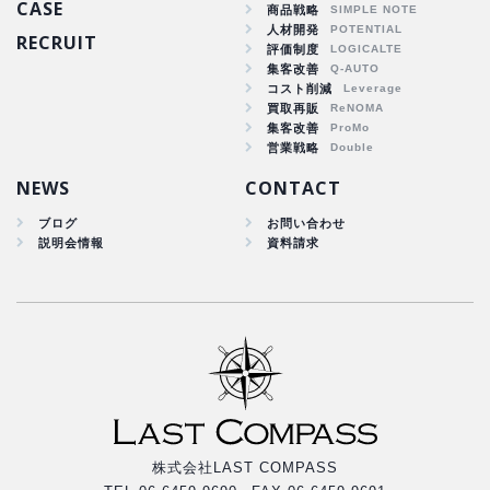
CASE
商品戦略
人材開発
RECRUIT
商品戦略
評価制度
集客改善
人材開発
コスト削減
集客改善
買取再販
コスト削減
集客改善
買取再販
営業戦略
集客改善
NEWS
CONTACT
ブログ
お問い合わせ
説明会情報
資料請求
株式会社LAST COMPASS