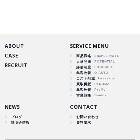
ABOUT
SERVICE MENU
CASE
商品戦略
人材開発
RECRUIT
商品戦略
評価制度
集客改善
人材開発
コスト削減
集客改善
買取再販
コスト削減
集客改善
買取再販
営業戦略
集客改善
NEWS
CONTACT
ブログ
お問い合わせ
説明会情報
資料請求