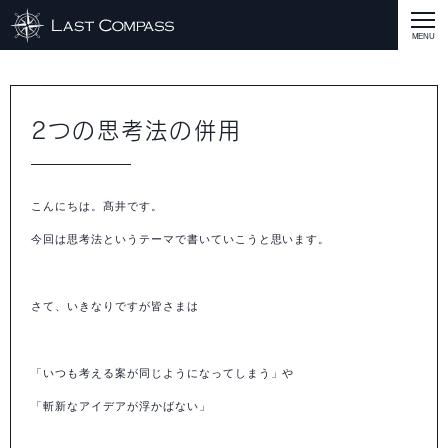
ABOUT
CASE
2つの思考法の併用
CASE
商品戦略
人材開発
評価制度
集客改善
コスト削減
買取再販
集客改善
SERVICE MENU
こんにちは。髙井です。
SERVICE MENU
商品戦略
人材開発
評価制度
集客改善
コスト削減
買取再販
集客改善
営業戦略
STAFF BLOG
今回は思考法というテーマで書いていこうと思います。
SEMINAR
すべての説明会情報
に関して
に関して
に関して
に関して
に関して
事業開発
人材
集客
営業
コスト
RECRUIT
さて、いきなりですが皆さまは
INQUERY
「いつも考える案が同じようになってしまう」や
COMPASS PORT
「斬新なアイデアが浮かばない」