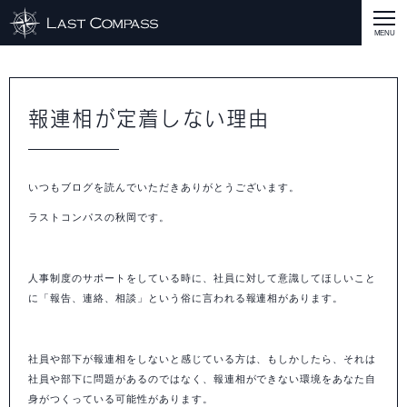
ABOUT
CASE
報連相が定着しない理由
CASE
商品戦略
人材開発
評価制度
集客改善
コスト削減
買取再販
集客改善
SERVICE MENU
いつもブログを読んでいただきありがとうございます。
SERVICE MENU
商品戦略
人材開発
評価制度
集客改善
コスト削減
買取再販
集客改善
営業戦略
STAFF BLOG
ラストコンパスの秋岡です。
SEMINAR
すべての説明会情報
に関して
に関して
に関して
に関して
に関して
事業開発
人材
集客
営業
コスト
RECRUIT
人事制度のサポートをしている時に、社員に対して意識してほしいこと
に「報告、連絡、相談」という俗に言われる報連相があります。
INQUERY
社員や部下が報連相をしないと感じている方は、もしかしたら、それは
COMPASS PORT
社員や部下に問題があるのではなく、報連相ができない環境をあなた自
身がつくっている可能性があります。