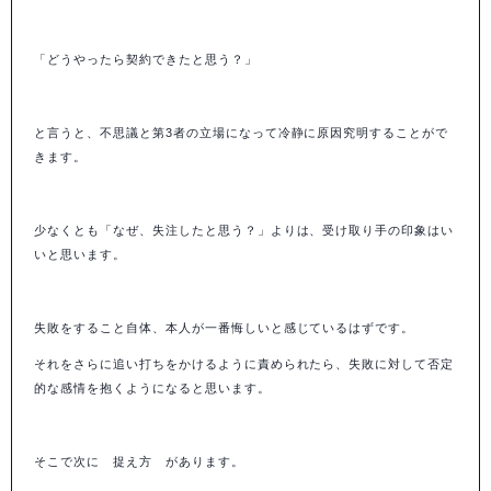
「どうやったら契約できたと思う？」
と言うと、不思議と第
3
者の立場になって冷静に原因究明することがで
きます。
少なくとも「なぜ、失注したと思う？」よりは、受け取り手の印象はい
いと思います。
失敗をすること自体、本人が一番悔しいと感じているはずです。
それをさらに追い打ちをかけるように責められたら、失敗に対して否定
的な感情を抱くようになると思います。
そこで次に 捉え方 があります。