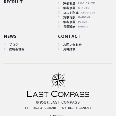
RECRUIT
商品戦略
評価制度
集客改善
人材開発
コスト削減
集客改善
買取再販
コスト削減
集客改善
買取再販
営業戦略
集客改善
NEWS
CONTACT
ブログ
お問い合わせ
説明会情報
資料請求
株式会社LAST COMPASS
TEL 06-6459-9690 FAX 06-6459-9691