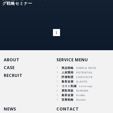
グ戦略セミナー
1
ABOUT
SERVICE MENU
CASE
商品戦略
人材開発
RECRUIT
商品戦略
評価制度
集客改善
人材開発
コスト削減
集客改善
買取再販
コスト削減
集客改善
買取再販
営業戦略
集客改善
NEWS
CONTACT