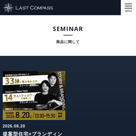
ABOUT
SEMINAR
CASE
CASE
商品戦略
人材開発
評価制度
集客改善
コスト削減
買取再販
集客改善
SERVICE MENU
SERVICE MENU
商品戦略
人材開発
評価制度
集客改善
コスト削減
買取再販
集客改善
営業戦略
STAFF BLOG
SEMINAR
すべての説明会情報
に関して
に関して
に関して
に関して
に関して
事業開発
人材
集客
営業
コスト
RECRUIT
INQUERY
COMPASS PORT
2026.08.20
提案型住宅×ブランディン