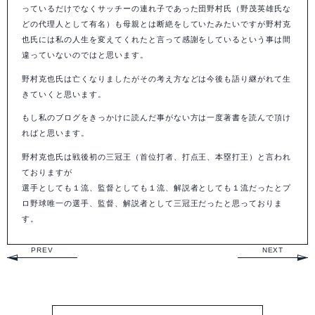
っているだけでなくサッチーの連れ子であった団野村氏（野茂英雄氏な
どの代理人として有名）も母親とは断絶をしていたみたいですが野村克
也氏には私の人生を変えてくれたと言って感謝をしているという事は間
違っていないのではと思います。
野村克也氏は亡くなりましたがその考え方などは今後も語り継がれて生
きていくと思います。
もし私のブログをきっかけに読んだ事がない方は一度著書を読んで頂け
ればと思います。
野村克也氏は戦後初の三冠王（首位打者、打点王、本塁打王）と言われ
ておりますが
選手としても１流、監督としても１流、解説者としても１流だったとプ
ロ野球唯一の選手、監督、解説者として三冠王だったと思っておりま
す。
PREV
NEXT