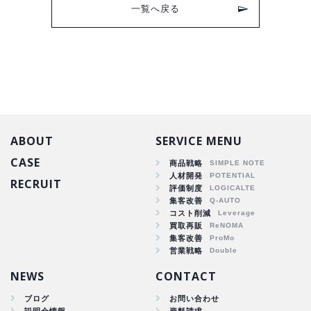
一覧へ戻る
ABOUT
SERVICE MENU
CASE
商品戦略
人材開発
RECRUIT
商品戦略
評価制度
集客改善
人材開発
コスト削減
集客改善
買取再販
コスト削減
集客改善
買取再販
営業戦略
集客改善
NEWS
CONTACT
ブログ
お問い合わせ
説明会情報
資料請求