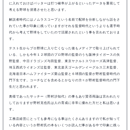
に入れておけばバッターは打つ確率が上がるといったデータを重視して
考える野球を浸透させたと思います。
解説者時代にはノムラスコープという名前で配球を分析しながら話をさ
れていた事が印象に残っていますがそれを監督時代というよりも選手時
代から考えて野球をしていたので活躍されたという事を言われておりま
す。
テスト生からプロ野球に入り亡くなった後もメディアで取り上げられて
いる、しかも今年１２球団のプロ野球の監督のうち阪神タイガースの矢
野監督、中日ドラゴンズ与田監督、東京ヤクルトスワローズ高津監督、
埼玉西武ライオンズ辻監督、東北楽天ゴールデンイーグルス三木監督、
北海道日本ハムファイターズ栗山監督と６球団の監督が野村監督時代の
門下生です。コーチなどを含めるとかなりの方々が野村監督時代の門下
生だと思われます。
奥様であったサッチー（野村沙知代）の事もあり賛否両論は言われたり
しておりますが野村克也氏は人の育成に非常に優れた方だと私は思いま
す。
工務店経営にとっても参考になる事はたくさんありますので私が知って
いる内容というか野村氏の本をいくつか読んだ事がある中で印象に残っ