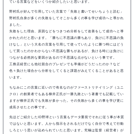
ている言葉などをいくつか紹介したいと思います。
野村氏が好んで引用していた言葉で「失敗と書いてせいちょうと読む」
野村氏自身が多くの失敗をしてそこから多くの事を学び成功へと導かれ
ました。
失敗をした理由、原因などをつきつめ分析をして改善をして成功へと導
かれたのだと思います。「勝ちに不思議の勝ちあり、負けに不思議の負
けなし」という大名の言葉を引用して使っていたように勝つ時にはどう
して買ったのかわからない不思議な勝ちがあるが、負ける時には負けに
つながる必然的な要因があるので不思議な点がないという事です。
工務店経営にも他社競合のプレゼンでも準備がどうだったのか？など
色々負けた場合から分析をしてくると課題がみえてくることがあると思
います。
ちなみにこの言葉に近いので有名なのがファーストリテイリング（ユニ
クロ）の創業者でもある柳井正氏が一勝九敗という著書でも記載してい
ますが柳井正氏でも失敗が多かった。その失敗から多くの事を学び更に
成長させたとの事です。
先ほどご紹介したID野球という言葉もデータ重視でそれに従う事が本質
ではないと思います。人から指示をされるだけでなく自分で考えて行動
しろという思いが込められていたと思います。究極は監督（経営者）が