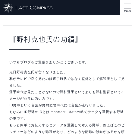
ABOUT
CASE
『野村克也氏の功績』
CASE
商品戦略
人材開発
評価制度
集客改善
コスト削減
買取再販
集客改善
SERVICE MENU
いつもブログをご覧頂きありがとうございます。
SERVICE MENU
商品戦略
人材開発
評価制度
集客改善
コスト削減
買取再販
集客改善
営業戦略
STAFF BLOG
先日野村克也氏が亡くなりました。
SEMINAR
私がテレビで良く見たのは選手時代ではなく監督として解説者として見
ました。
すべての説明会情報
に関して
に関して
に関して
に関して
に関して
事業開発
人材
集客
営業
コスト
RECRUIT
選手時代は見たことがないので野村選手というよりも野村監督というイ
メージが非常に強い方です。
ID野球という言葉が野村監督時代には言葉が流行りました。
INQUERY
ちなみにID野球のIDとはimportant dataの略でデータを重視する野球
の事です。
COMPASS PORT
もっと簡単にお伝えするとデータを重視して考える野球、例えばこのピ
ッチャーはどのような球種があり、どのような配球の傾向があるかを頭