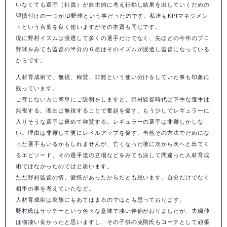
いなくても選手（社員）が自主的に考え行動し結果を出していくだめの
習慣付けの一つがID野球という事だったのです。私達もKPIマネジメン
トという言葉を良く使いますがその本質も同じです。
現に野村イズムは浸透して多くの選手だけでなく、先ほどの今年のプロ
野球をみても監督の半分の６名はそのイズムが浸透し監督になっている
からです。
人材育成術で、無視、称賛、非難という使い分けをしていた事も印象に
残っています。
ご存じない方に簡単にご説明をしますと、野村監督時代は下手な選手は
無視する。理由は無視することで奮起を促す。もう少しでレギュラーに
入りそうな選手は褒めて称賛する。レギュラーの選手は非難しかしな
い。理由は非難して更にレベルアップを促す。当然その方法でだめにな
った選手もいるかもしれませんが、亡くなった後に次から次へと出てく
るエピソード、その選手達の立場などをみても決して間違った人材育成
術ではなかったのではと思います。
ただ野村監督の情、愛情があったからだとも思います。自分だけでなく
相手の事を考えていたなど。
人材育成術は家族にもあてはまるのではとも思っております。
野村氏はサッチーという色々な意味で凄い伴侶がおりましたが、夫婦仲
は物凄い良かったと思いますし、その子供の克則氏もコーチとして頑張