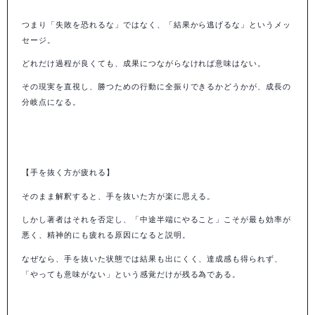
つまり「失敗を恐れるな」ではなく、「結果から逃げるな」というメッ
セージ。
どれだけ過程が良くても、成果につながらなければ意味はない。
その現実を直視し、勝つための行動に全振りできるかどうかが、成長の
分岐点になる。
【手を抜く方が疲れる】
そのまま解釈すると、手を抜いた方が楽に思える。
しかし著者はそれを否定し、「中途半端にやること」こそが最も効率が
悪く、精神的にも疲れる原因になると説明。
なぜなら、手を抜いた状態では結果も出にくく、達成感も得られず、
「やっても意味がない」という感覚だけが残る為である。