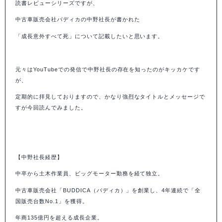
読書レビューシリーズですが、
中古車販売会社バディカの中野社長が書かれた
「成長意外すべて死」について記載したいと思います。
元々は
YouTube
での発信で中野社長の存在を知ったのがキッカケです
が、
定期的に拝見しておりますので、かなり強烈なタイトルとメッセージで
すが今回読んでみました。
【中野社長経歴】
中卒から土木作業員、ビッグモーター勤務を経て独立。
中古車販売会社「
BUDDICA
（バディカ）」を創業し、
4
年連続で「全
国販売台数
No.1
」を獲得。
年商
135
億円を超える成長企業。