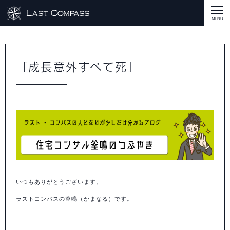
ABOUT
CASE
「成長意外すべて死」
CASE
商品戦略
人材開発
評価制度
集客改善
コスト削減
買取再販
集客改善
SERVICE MENU
SERVICE MENU
商品戦略
人材開発
評価制度
集客改善
コスト削減
買取再販
集客改善
営業戦略
STAFF BLOG
SEMINAR
すべての説明会情報
に関して
に関して
に関して
に関して
に関して
事業開発
人材
集客
営業
コスト
RECRUIT
INQUERY
いつもありがとうございます。
ラストコンパスの釜鳴（かまなる）です。
COMPASS PORT