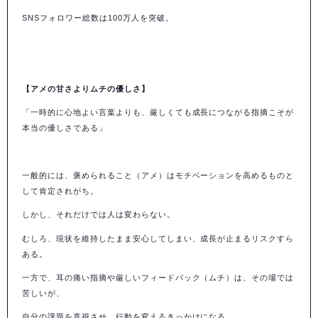
SNS
フォロワー総数は
100
万人を突破。
【アメの甘さよりムチの優しさ】
「一時的に心地よい言葉よりも、厳しくても成長につながる指摘こそが
本当の優しさである」
一般的には、褒められること（アメ）はモチベーションを高めるものと
して肯定されがち。
しかし、それだけでは人は変わらない。
むしろ、現状を維持したまま安心してしまい、成長が止まるリスクすら
ある。
一方で、耳の痛い指摘や厳しいフィードバック（ムチ）は、その場では
苦しいが、
自分の課題を直視させ、行動を変えるきっかけになる。