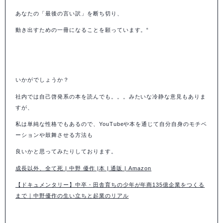
あなたの「最後の言い訳」を断ち切り、
動き出すための一冊になることを願っています。
“
いかがでしょうか？
社内では自己啓発系の本を読んでも。。。みたいな冷静な意見もありま
すが、
私は単純な性格でもあるので、YouTubeや本を通じて自分自身のモチベ
ーションや鼓舞させる方法も
良いかと思ってみたりしております。
成長以外、全て死 | 中野 優作 |本 | 通販 | Amazon
【ドキュメンタリー】中卒・田舎育ちの少年が年商135億企業をつくる
まで｜中野優作の生い立ちと起業のリアル