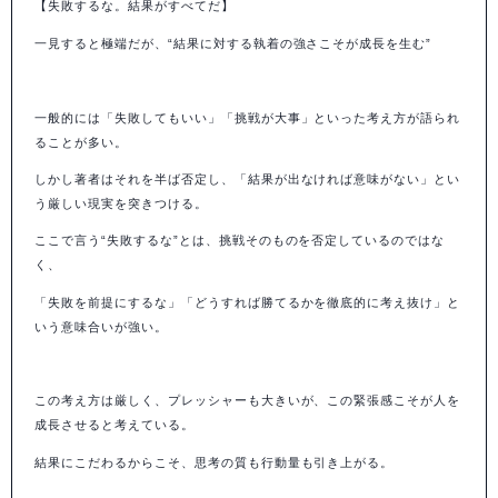
【失敗するな。結果がすべてだ】
一見すると極端だが、“結果に対する執着の強さこそが成長を生む”
一般的には「失敗してもいい」「挑戦が大事」といった考え方が語られ
ることが多い。
しかし著者はそれを半ば否定し、「結果が出なければ意味がない」とい
う厳しい現実を突きつける。
ここで言う“失敗するな”とは、挑戦そのものを否定しているのではな
く、
「失敗を前提にするな」「どうすれば勝てるかを徹底的に考え抜け」と
いう意味合いが強い。
この考え方は厳しく、プレッシャーも大きいが、この緊張感こそが人を
成長させると考えている。
結果にこだわるからこそ、思考の質も行動量も引き上がる。