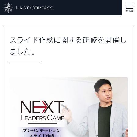
ABOUT
CASE
スライド作成に関する研修を開催し
ました。
CASE
商品戦略
人材開発
評価制度
集客改善
コスト削減
買取再販
集客改善
SERVICE MENU
SERVICE MENU
商品戦略
人材開発
評価制度
集客改善
コスト削減
買取再販
集客改善
営業戦略
STAFF BLOG
SEMINAR
すべての説明会情報
に関して
に関して
に関して
に関して
に関して
事業開発
人材
集客
営業
コスト
RECRUIT
INQUERY
COMPASS PORT