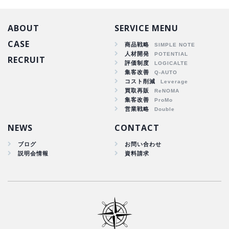
ABOUT
SERVICE MENU
CASE
商品戦略
人材開発
RECRUIT
商品戦略
評価制度
集客改善
人材開発
コスト削減
集客改善
買取再販
コスト削減
集客改善
買取再販
営業戦略
集客改善
NEWS
CONTACT
ブログ
お問い合わせ
説明会情報
資料請求