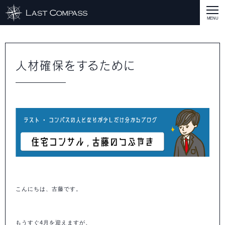
ABOUT
CASE
人材確保をするために
CASE
商品戦略
人材開発
評価制度
集客改善
コスト削減
買取再販
集客改善
SERVICE MENU
SERVICE MENU
商品戦略
人材開発
評価制度
集客改善
コスト削減
買取再販
集客改善
営業戦略
STAFF BLOG
SEMINAR
すべての説明会情報
に関して
に関して
に関して
に関して
に関して
事業開発
人材
集客
営業
コスト
RECRUIT
INQUERY
こんにちは、古藤です。
COMPASS PORT
もうすぐ
4
月を迎えますが、