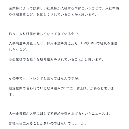
企業様によっては新しい社員様が入社する季節ということで、入社準備
や体制変更など、お忙しくされていることかと思います。
昨今、人材確保が難しくなってきている中で、
人事制度を見直したり、採用手法を変えたり、HPや
SNS
で社風を発信
したりなど、
各企業様でも様々な取り組みをされていることかと思います。
その中でも、トレンドと言ってはなんですが、
最近世間で言われている取り組みの
1
つに「賃上げ」があると思いま
す。
大手企業様が大卒に対して初任給を引き上げるというニュースは、
皆様も目に入ることが多いのではないでしょうか。