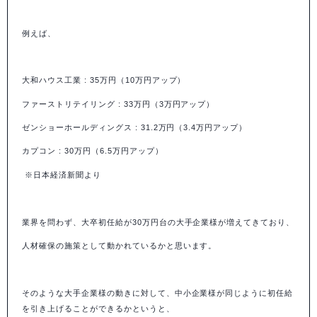
例えば、
大和ハウス工業
: 35
万円
（10
万円アップ）
ファーストリテイリング
: 33
万円（
3
万円アップ）
ゼンショーホールディングス
: 31.2
万円（
3.4
万円アップ）
カプコン
: 30
万円（
6.5
万円アップ）
※日本経済新聞より
業界を問わず、大卒初任給が
30
万円台の大手企業様が増えてきており、
人材確保の施策として動かれているかと思います。
そのような大手企業様の動きに対して、中小企業様が同じように初任給
を引き上げることができるかというと、