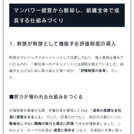
マンパワー経営から脱却し、組織全体で成
長する仕組みづくり
1. 幹部が幹部として機能する評価制度の導入
幹部がプレイングマネージャーとして活躍しており、個人業績は優れて
いたものの、一般社員へのマネジメントには課題を抱えていました。組
織力を上げるために取り組んだ第一歩が、
「評価制度の改革」
でし
た。
■努力が報われる仕組みをつくる
評価制度を整備する際、伊藤社長が重視したのは
「成長の意識を全社
員に浸透させること」
でした。営業だけでなく、設計や工務といった
数値化しづらい職種の努力も適正に評価
できる評価制度しました。こ
れにより、すべての社員が
成長に前向き
になり、主体的に仕事に取り