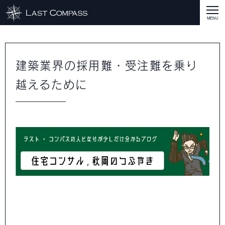
ABOUT
CASE
建築業界の採用難・受注難を乗り
越えるために
CASE
商品戦略
人材開発
評価制度
集客改善
コスト削減
買取再販
集客改善
SERVICE MENU
SERVICE MENU
商品戦略
人材開発
評価制度
集客改善
コスト削減
買取再販
集客改善
営業戦略
STAFF BLOG
SEMINAR
すべての説明会情報
に関して
に関して
に関して
に関して
に関して
事業開発
人材
集客
営業
コスト
RECRUIT
INQUERY
COMPASS PORT