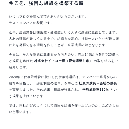
今こそ、強固な組織を構築する時
いつもブログを読んで頂きありがとうございます。
ラストコンパスの秋岡です。
近年、建築業界は採用難・受注難という大きな課題に直面しています。
人材の確保が難しくなる中で、組織力を高め、社員一人ひとりが最大限
に力を発揮できる環境を作ることが、企業成長の鍵となります。
今回は、そんな課題に真正面から向き合い、売上14億から5年で23億へ
と成長を遂げた
株式会社イトコー様（愛知県豊川市）
の取り組みをご
紹介します。
2020年に代表取締役に就任した伊藤博昭氏は、マンパワー経営からの
脱却を目指し、「評価制度の改革」を中心に
社員の成長＝会社の成長
を実現しました。その結果、組織が強化され、
平均成長率110％
とい
う成果を上げています。
では、同社がどのようにして強固な組織を作り上げたのか、ご紹介した
いと思います。