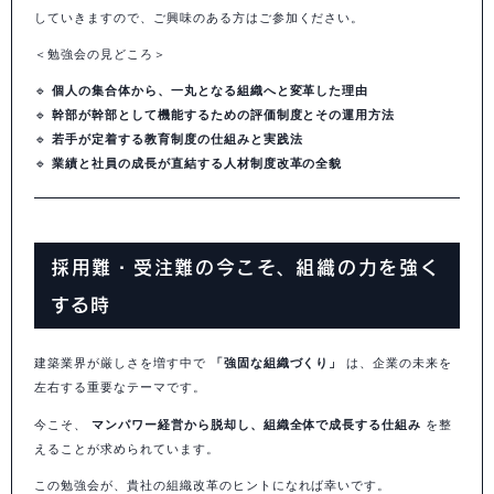
していきますので、ご興味のある方はご参加ください。
＜勉強会の見どころ＞
🔹
個人の集合体から、一丸となる組織へと変革した理由
🔹
幹部が幹部として機能するための評価制度とその運用方法
🔹
若手が定着する教育制度の仕組みと実践法
🔹
業績と社員の成長が直結する人材制度改革の全貌
採用難・受注難の今こそ、組織の力を強く
する時
建築業界が厳しさを増す中で
「強固な組織づくり」
は、企業の未来を
左右する重要なテーマです。
今こそ、
マンパワー経営から脱却し、組織全体で成長する仕組み
を整
えることが求められています。
この勉強会が、貴社の組織改革のヒントになれば幸いです。