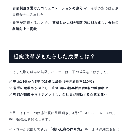
評価制度を通じたコミュニケーションの強化
が、若手の安心感と成
長機会を生み出した
新卒が定着することで、
育成した人材が長期的に戦力化し、会社の
業績向上に貢献
組織改革がもたらした成果とは？
こうした取り組みの結果、イトコーは以下の成果を上げました。
✅
売上14億から5年で23億に成長（平均成長率110％）
✅
若手の定着率が向上し、直近3年の新卒採用者8名の離職者ゼロ
✅
幹部が組織をマネジメントし、全社員が躍動する企業文化へ
今回、イトコーの伊藤社長に登壇頂き、3月4日13：30～15：30で、
WEB勉強会を開催します。
イトコーが実践してきた
「強い組織の作り方」
を、より詳細にお伝え