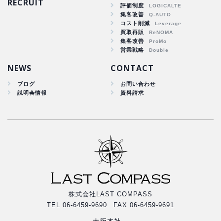
RECRUIT
商品戦略
評価制度
集客改善
人材開発
コスト削減
集客改善
買取再販
コスト削減
集客改善
買取再販
営業戦略
集客改善
NEWS
CONTACT
ブログ
お問い合わせ
説明会情報
資料請求
株式会社LAST COMPASS
TEL 06-6459-9690 FAX 06-6459-9691