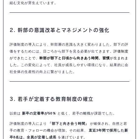
組む文化が芽生えています。
2. 幹部の意識改革とマネジメントの強化
評価制度の導入により、幹部層の意識も大きく変わりました。部下の評
価をするためには、日ごろから部下を見る必要が出てきます。
評価制度
ができたことで、
幹部が部下と日頃から向きあう時間、習慣
が生まれま
した。
この変化によって、社員が成長しやすい環境になり、結果的に会
社全体の生産性の向上に繋がりました。
3. 若手が定着する教育制度の確立
以前は
新卒の定着率が50％
と低く、若手の離職が課題でした。
評価制度の導入により
「部下と向き合う時間」
が確保され、自然と若
手の教育・フォローの機会が増加。その結果、
直近3年間で採用した新
卒8名は、全員が定着し成長
を遂げています。