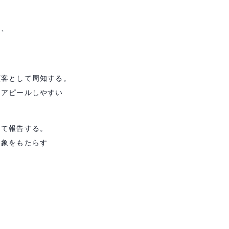
と、
顧客として周知する。
アピールしやすい
して報告する。
象をもたらす