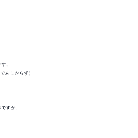
です。
のであしからず）
のですが、