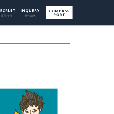
RECRUIT
INQUERY
COMPASS
PORT
て
して