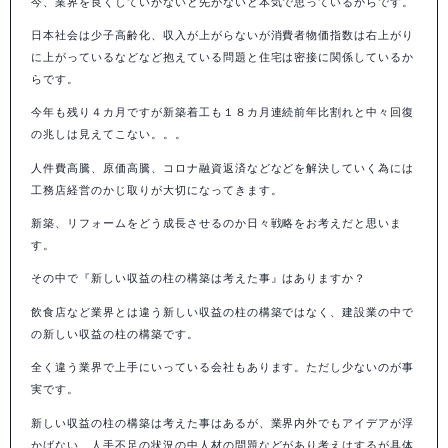
今、業界を良くしていかないと先がないと本気で思っているからです。
日本社会は少子高齢化、収入が上がらないが消費者物価指数は右上がり
に上がっているなどなど抱えている問題と住宅は密接に関係しているか
らです。
今年も残り４カ月ですが新築着工も１８カ月連続前年比割れと中々回復
の兆しは見えてこない。。。
人件費高騰、原価高騰、コロナ融資返済などなどを解決していく為には
工務店経営のかじ取りが大切になってきます。
新築、リフォームをどう成長させるのか日々戦略をお考えだと思いま
す。
その中で『新しい収益の柱の構築は考えた事』はありますか？
飲食店など業界とは違う新しい収益の柱の構築ではなく、建設業の中で
の新しい収益の柱の構築です。
全く違う業界で上手にいっている会社もあります。ただし少ないのが事
実です。
新しい収益の柱の構築は考えた事はあるが、業界内外でもアイデアが浮
かばない、人手不足の状況の中人材の問題などがあり考えはするが具体