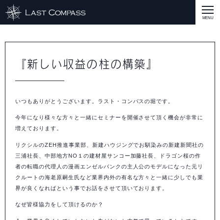
ABOUT
CASE
『新しい収益の柱の構築』
CASE
商品戦略
人材開発
評価制度
集客改善
コスト削減
買取再販
集客改善
SERVICE MENU
いつもありがとうございます。ラスト・コンパスの堀です。
SERVICE MENU
商品戦略
人材開発
評価制度
集客改善
コスト削減
買取再販
集客改善
営業戦略
STAFF BLOG
今年になり様々な方々と一緒にセミナーを開催させて頂く機会が非常に
SEMINAR
増えております。
リクシルのZEH推進事業部、新建ハウジングでお馴染みの新建新聞社の
すべての説明会情報
に関して
に関して
に関して
に関して
に関して
事業開発
人材
集客
営業
コスト
RECRUIT
三浦社長、中部地方NO１の建材屋サンコー加藤社長、ドラゴン桜の作
者の転職の代理人の漫画エンゼルバンクの主人公のモデルになった元リ
INQUERY
クルートの海老原嗣生氏など業界内外の有名な方々と一緒に少しでも業
界が良くなればという事でお話をさせて頂いております。
COMPASS PORT
なぜ皆様協力をして頂けるのか？