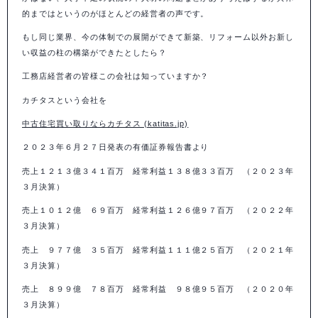
的まではというのがほとんどの経営者の声です。
もし同じ業界、今の体制での展開ができて新築、リフォーム以外お新し
い収益の柱の構築ができたとしたら？
工務店経営者の皆様この会社は知っていますか？
カチタスという会社を
中古住宅買い取りならカチタス (katitas.jp)
２０２３年６月２７日発表の有価証券報告書より
売上１２１３億３４１百万 経常利益１３８億３３百万 （２０２３年
３月決算）
売上１０１２億 ６９百万 経常利益１２６億９７百万 （２０２２年
３月決算）
売上 ９７７億 ３５百万 経常利益１１１億２５百万 （２０２１年
３月決算）
売上 ８９９億 ７８百万 経常利益 ９８億９５百万 （２０２０年
３月決算）