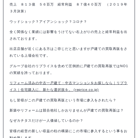
売上 ８１３億 ５６百万 経常利益 ８７億４０百万 （２０１９年
３月決算）
ウッドショック？アイアンショック？コロナ？
全く関係なく業績には影響をうけてない右上がりの売上と経常利益を出
されております。
出店店舗が近くにある方はご存じだと思いますが戸建ての買取再販をさ
れている上場会社です。
グループ会社のリプライスを含めて圧倒的に戸建ての買取再販ではNO1
の実績を誇っております。
リフォーム済みの中古一戸建て・中古マンションをお探しなら｜リプラ
イス｜住宅購入に、新たな選択肢を。 (reprice.co.jp)
もし皆様がこの戸建ての買取再販という市場に参入をされたら？
新築やリフォームは競合他社しかおりませんが戸建ての買取再販は？
なぜカチタスだけが一人価値しているのか？
皆様の経営の新しい収益の柱の構築にこの市場に参入するという事をお
勧め致します。