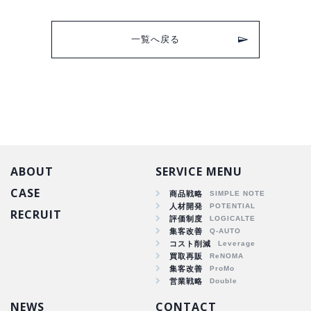
一覧へ戻る
ABOUT
SERVICE MENU
CASE
商品戦略
人材開発
RECRUIT
商品戦略
評価制度
集客改善
人材開発
コスト削減
集客改善
買取再販
コスト削減
集客改善
買取再販
営業戦略
集客改善
NEWS
CONTACT