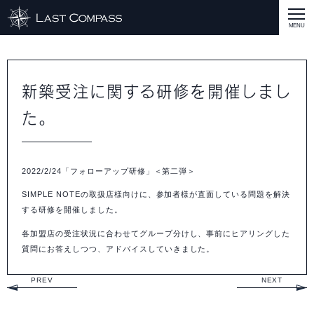
ABOUT
CASE
新築受注に関する研修を開催しまし
た。
CASE
商品戦略
人材開発
評価制度
集客改善
コスト削減
買取再販
集客改善
SERVICE MENU
SERVICE MENU
商品戦略
人材開発
評価制度
集客改善
コスト削減
買取再販
集客改善
営業戦略
STAFF BLOG
2022/2/24「フォローアップ研修」＜第二弾＞
SEMINAR
SIMPLE NOTEの取扱店様向けに、参加者様が直面している問題を解決
する研修を開催しました。
すべての説明会情報
に関して
に関して
に関して
に関して
に関して
事業開発
人材
集客
営業
コスト
RECRUIT
各加盟店の受注状況に合わせてグループ分けし、事前にヒアリングした
INQUERY
質問にお答えしつつ、アドバイスしていきました。
COMPASS PORT
PREV
NEXT