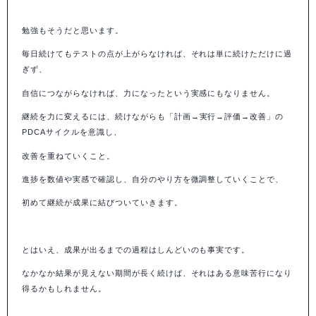
勉強もそうだと思います。
毎日続けてもテストの点が上がらなければ、それは単に続けただけに過
ぎず、
自信につながらなければ、力になったという実感にもなりません。
継続を力に変えるには、続けながらも「計画
→
実行
→
評価
→
改善」の
PDCA
サイクルを意識し、
改善を重ねていくこと。
進捗を数値や実感で確認し、自分のやり方を微調整していくことで、
初めて継続が成果に結びついていきます。
とはいえ、成果が出るまでの過程はしんどいのも事実です。
なかなか結果が見えない期間が長く続けば、それはある意味苦行になり
得るかもしれません。