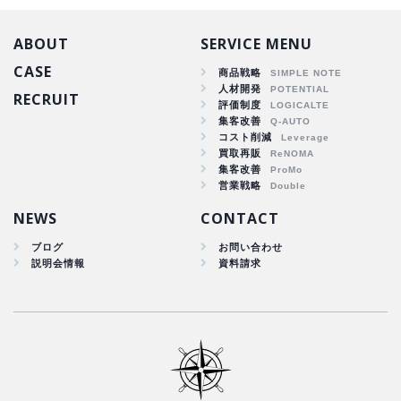
ABOUT
SERVICE MENU
CASE
商品戦略
人材開発
RECRUIT
商品戦略
評価制度
集客改善
人材開発
コスト削減
集客改善
買取再販
コスト削減
集客改善
買取再販
営業戦略
集客改善
NEWS
CONTACT
ブログ
お問い合わせ
説明会情報
資料請求