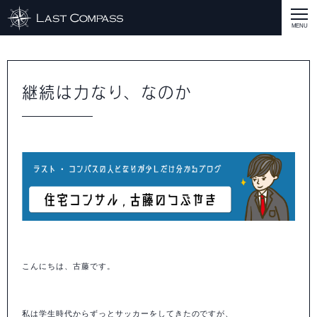
ABOUT
CASE
継続は力なり、なのか
CASE
商品戦略
人材開発
評価制度
集客改善
コスト削減
買取再販
集客改善
SERVICE MENU
SERVICE MENU
商品戦略
人材開発
評価制度
集客改善
コスト削減
買取再販
集客改善
営業戦略
STAFF BLOG
SEMINAR
すべての説明会情報
に関して
に関して
に関して
に関して
に関して
事業開発
人材
集客
営業
コスト
RECRUIT
INQUERY
こんにちは、古藤です。
COMPASS PORT
私は学生時代からずっとサッカーをしてきたのですが、