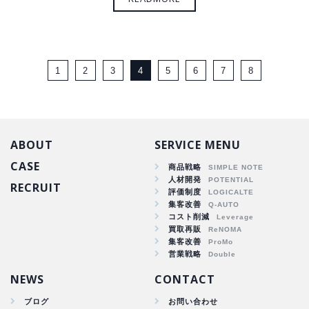
1
2
3
4
5
6
7
8
ABOUT
SERVICE MENU
CASE
商品戦略
人材開発
RECRUIT
商品戦略
評価制度
集客改善
人材開発
コスト削減
集客改善
買取再販
コスト削減
集客改善
買取再販
営業戦略
集客改善
NEWS
CONTACT
ブログ
お問い合わせ