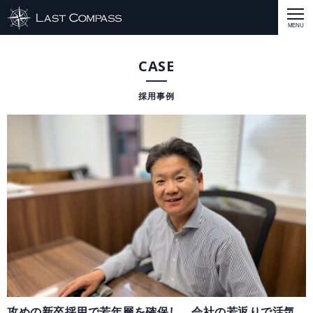
ABOUT
CASE
CASE
CASE
商品戦略
人材開発
評価制度
集客改善
コスト削減
買取再販
集客改善
SERVICE MENU
SERVICE MENU
商品戦略
人材開発
評価制度
集客改善
コスト削減
買取再販
集客改善
営業戦略
STAFF BLOG
SEMINAR
すべての説明会情報
に関して
に関して
に関して
に関して
に関して
事業開発
人材
集客
営業
コスト
RECRUIT
INQUERY
COMPASS PORT
攻めの新卒採用で若年層を確保し、会社の若返りで活気