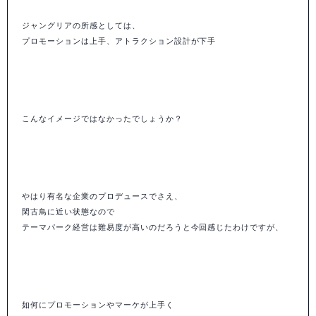
ジャングリアの所感としては、
プロモーションは上手、アトラクション設計が下手
こんなイメージではなかったでしょうか？
やはり有名な企業のプロデュースでさえ、
閑古鳥に近い状態なので
テーマパーク経営は難易度が高いのだろうと今回感じたわけですが、
如何にプロモーションやマーケが上手く