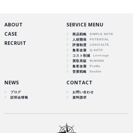
ABOUT
SERVICE MENU
CASE
商品戦略
人材開発
RECRUIT
商品戦略
評価制度
集客改善
人材開発
コスト削減
集客改善
買取再販
コスト削減
集客改善
買取再販
営業戦略
集客改善
NEWS
CONTACT
ブログ
お問い合わせ
説明会情報
資料請求