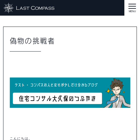
ABOUT
CASE
偽物の挑戦者
CASE
商品戦略
人材開発
評価制度
集客改善
コスト削減
買取再販
集客改善
SERVICE MENU
SERVICE MENU
商品戦略
人材開発
評価制度
集客改善
コスト削減
買取再販
集客改善
営業戦略
STAFF BLOG
SEMINAR
すべての説明会情報
に関して
に関して
に関して
に関して
に関して
事業開発
人材
集客
営業
コスト
RECRUIT
INQUERY
COMPASS PORT
こんにちは。